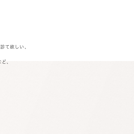
を診て欲しい、
など、